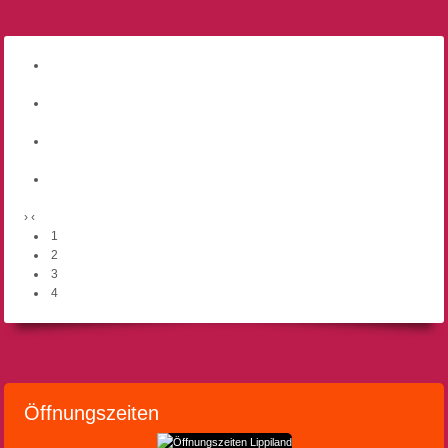
›
‹
1
2
3
4
Öffnungszeiten