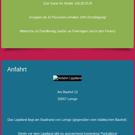
12er Karte für Kinder 100,00 EUR
Gruppen ab 10 Personen erhalten 10% Ermäßigung!
Mittwochs ist Familientag (außer an Feiertagen und in den Ferien)
Anfahrt
Am Bauhof 12
32657 Lemgo
Das Lippiland liegt am Stadtrand von Lemgo (gegenüber vom städtischen Bauhof).
Direkt vor dem Lippiland gibt es ausreichend kostenlose Parkplätze!