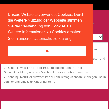
Unsere Webseite verwendet Cookies. Durch
die weitere Nutzung der Webseite stimmen
Sie der Verwendung von Cookies zu.
Weitere Informationen zu Cookies erhalten
Sie in unserer
Datenschutzerklärung
News
Aus hyginieschen Gründen ist das Spielen und der Aufenthalt in der
Ok
gesamten Anlagen nur mit Socken möglich!
Die Lippiland-Bonuskarte: ab sofort jeden Besuch abstempeln lassen und
der 11. Eintritt ist frei!
Schon gewusst?!? Es gibt 10% Frühbucherrabatt auf alle
Geburtstagsfeiern, welche 4 Wochen im voraus gebucht werden.
Achtung! Neu! Der Mittwoch ist der Familientag (nicht an Feiertagen und in
den Ferien)! Eintritt für Kinder nur 8€;
…
›
‹